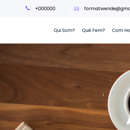
+000000
formatwende@gmai
Qui Som?
Què Fem?
Com Ho