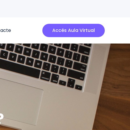
acte
Accés Aula Virtual
?