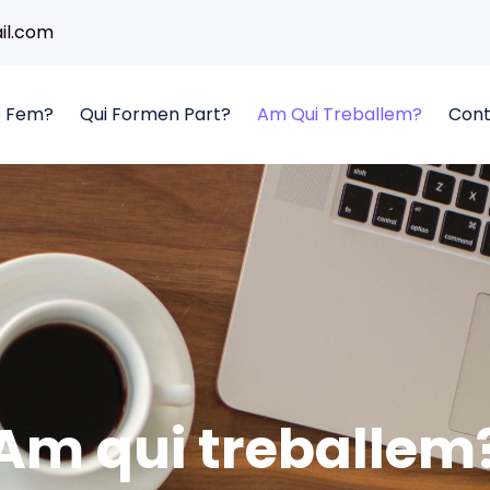
l.com
 Fem?
Qui Formen Part?
Am Qui Treballem?
Cont
Am qui treballem