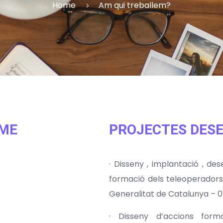
Home
Am qui treballem?
SME
PROJECTES DES
· Disseny , implantació , de
formació dels teleoperadors
Generalitat de Catalunya – 0
· Disseny d’accions forma