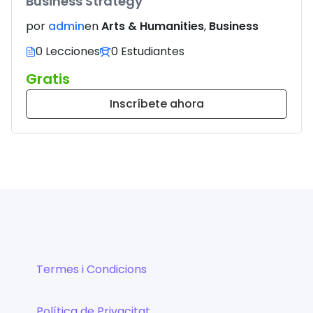
Business Strategy
por
admin
en
Arts & Humanities
,
Business
0 Lecciones
0 Estudiantes
Gratis
Inscríbete ahora
Termes i Condicions
Política de Privacitat