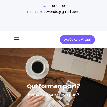
+000000
formatwende@gmail.com
Accés Aula Virtual
Qui formen part?
Home
Qui formen part?