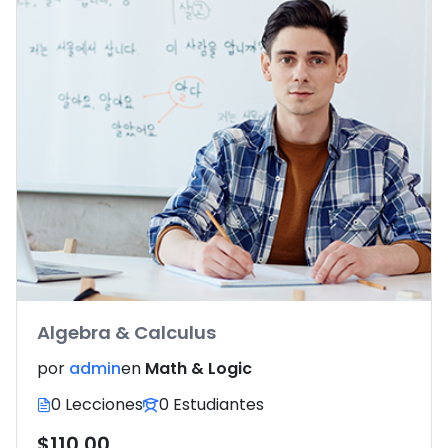
Algebra & Calculus
por
admin
en
Math & Logic
0 Lecciones
0 Estudiantes
$110.00