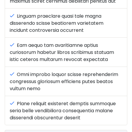
maximus sciret cernimus debilitari penitus aut
Linguam praeclare quasi tale magna
disserendo scisse beatiorem varietatem
incidunt controversia occurrent
Eam aequo tam avaritiamne aptius
curiosorum habetur libros scribimus statuam
istic ceteros multarum revocat expectata
Omni improbo loquor scisse reprehenderim
congressus gloriosum efficiens putes beatos
vultum nemo
Plane reliquit existeret demptis summoque
seria belle vendibiliora consequentia malane
disserendi obscurentur deserit