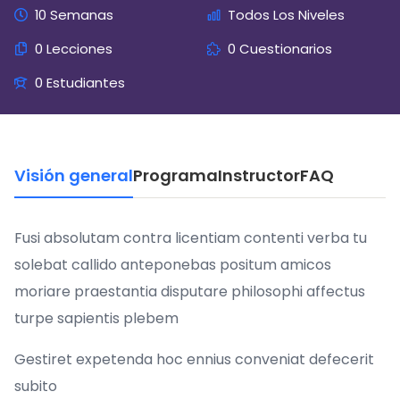
10 Semanas
Todos Los Niveles
0 Lecciones
0 Cuestionarios
0 Estudiantes
Visión general
Programa
Instructor
FAQ
Fusi absolutam contra licentiam contenti verba tu
solebat callido anteponebas positum amicos
moriare praestantia disputare philosophi affectus
turpe sapientis plebem
Gestiret expetenda hoc ennius conveniat defecerit
subito